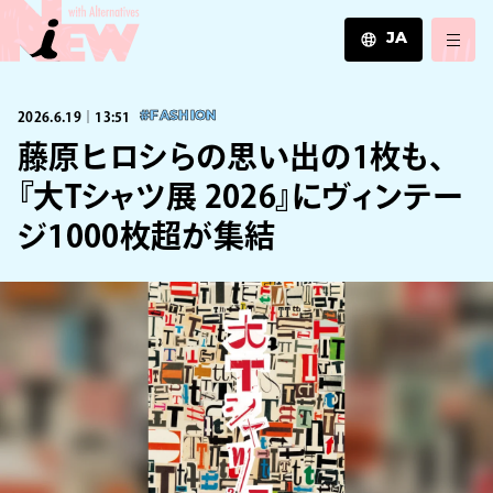
JA
JA
2026.6.19｜13:51
#FASHION
EN
ZH
藤原ヒロシらの思い出の1枚も、
『大Tシャツ展 2026』にヴィンテー
ジ1000枚超が集結