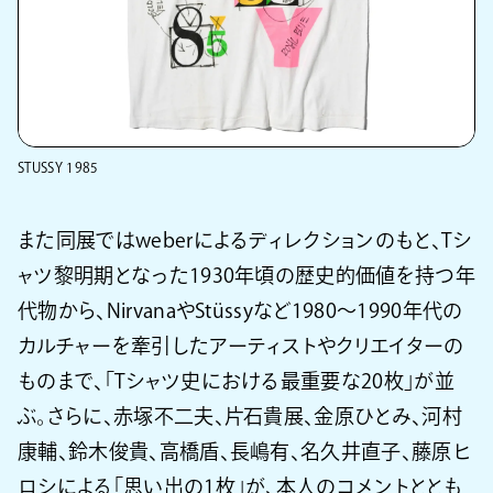
STUSSY 1985
また同展ではweberによるディレクションのもと、Tシ
ャツ黎明期となった1930年頃の歴史的価値を持つ年
代物から、NirvanaやStüssyなど1980〜1990年代の
カルチャーを牽引したアーティストやクリエイターの
ものまで、「Tシャツ史における最重要な20枚」が並
ぶ。さらに、赤塚不二夫、片石貴展、金原ひとみ、河村
康輔、鈴木俊貴、高橋盾、長嶋有、名久井直子、藤原ヒ
ロシによる「思い出の1枚」が、本人のコメントととも