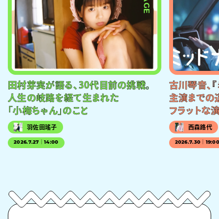
田村芽実が語る、30代目前の挑戦。
古川琴音、『
人生の岐路を経て生まれた
主演までの
「小梅ちゃん」のこと
フラットな
羽佐田瑤子
西森路代
2026.7.27｜14:00
2026.7.30｜19:0