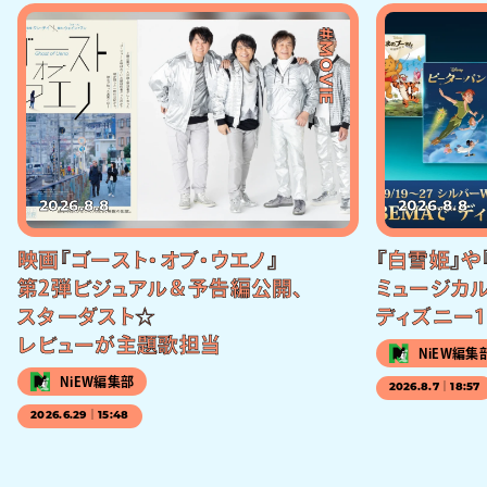
#MOVIE
2026.8.8
2026.8.8
映画『ゴースト・オブ・ウエノ』
『白雪姫』や
第2弾ビジュアル＆予告編公開、
ミュージカル
スターダスト☆
ディズニー1
レビューが主題歌担当
NiEW編集
NiEW編集部
2026.8.7｜18:57
2026.6.29｜15:48