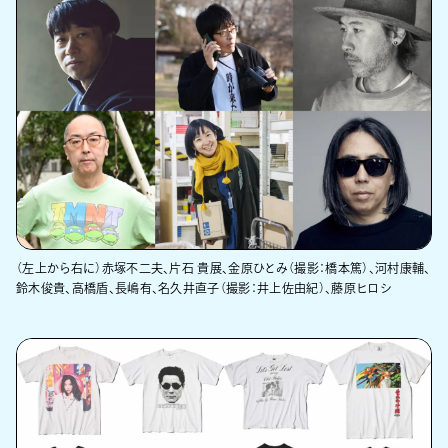
（左上から右に）赤塚不二夫、片石 貴展、金原ひとみ（撮影：橋本篤）、河村康輔、
鈴木俊貴、高橋盾、長嶋有、名久井直子（撮影：井上佐由紀）、藤原ヒロシ