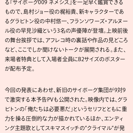
る『サイボーグ009 ネメシス』を一足早く鑑賞できる
もので、島村ジョー役の梶裕貴、新キャラクターであ
るグラビトン役の中村悠一、フランソワーズ・アルヌー
ル役の早見沙織という3名の声優陣が登壇。上映前後
の舞台挨拶では、アフレコ時の裏話や作品の見どころ
など、ここでしか聞けないトークが展開される。また、
来場者特典として入場者全員にB2サイズのポスター
が配布予定。
今回の発表にあわせ、新旧のサイボーグ集団が9対9
で激突する本予告PVも公開された。映像内では、グラ
ビトンの「俺たちは必要悪だ」というセリフとともに重
力を操る圧倒的な力が描かれているほか、エンディ
ング主題歌としてスキマスイッチの”クライマル”が発