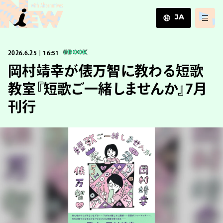
JA
JA
2026.6.25｜16:51
#BOOK
EN
ZH
岡村靖幸が俵万智に教わる短歌
教室『短歌ご一緒しませんか』7月
刊行