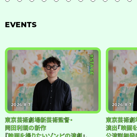
EVENTS
#STAGE
2026.8.7
2026.8.7
東京芸術劇場新芸術監督・
東京芸術劇
岡田利規の新作
演出『映画
『映画を撮りたいゾンビの演劇』、
公演詳細発