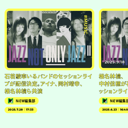
#MUSIC
2025.9.18
石若駿率いるバンドのセッションライ
椎名林檎、
ブが配信決定。アイナ、岡村靖幸、
中村佳穂が
椎名林檎ら共演
ッションラ
NiEW編集部
NiEW編集
2025.7.28｜17:33
2025.6.23｜16:4