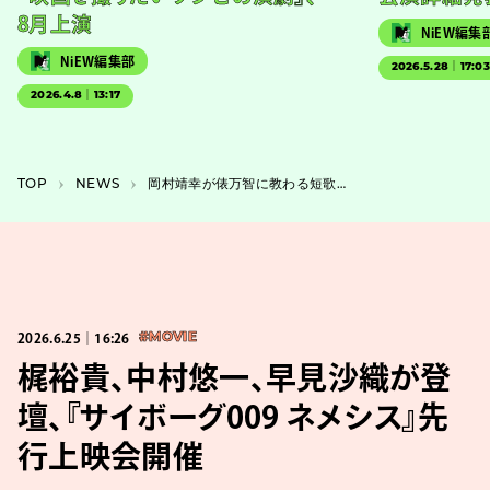
8月上演
NiEW編集
NiEW編集部
2026.5.28｜17:0
2026.4.8｜13:17
TOP
NEWS
岡村靖幸が俵万智に教わる短歌教室『短歌ご一緒しませんか』7月刊行
2026.6.25｜16:26
#MOVIE
梶裕貴、中村悠一、早見沙織が登
壇、『サイボーグ009 ネメシス』先
行上映会開催