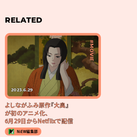
RELATED
#MOVIE
2023.6.29
よしながふみ原作『大奥』
が初のアニメ化、
6月29日からNetflixで配信
NiEW編集部