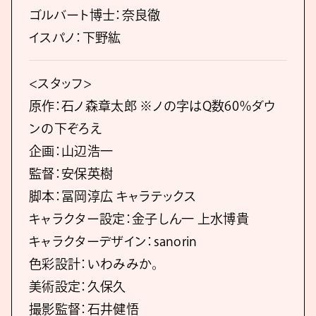
ゴルバート博士：奈良徹
イスパノ：下野紘
<スタッフ>
原作：石ノ森章太郎 ※ノの字はQ数60％ダウ
ンの下ぞろえ
企画：山辺浩一
監督：安保英樹
脚本：冨岡淳広 キャラテックス
キャラクター設定：金子しん一 上水博貴
キャラクターデザイン：sanorin
色彩設計：いわみみか。
美術設定：久保久
撮影監督：石井健悟