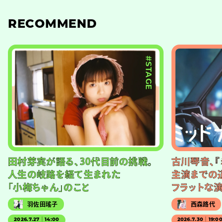
RECOMMEND
#STAGE
田村芽実が語る、30代目前の挑戦。
古川琴音、『
人生の岐路を経て生まれた
主演までの
「小梅ちゃん」のこと
フラットな
羽佐田瑤子
西森路代
2026.7.27｜14:00
2026.7.30｜19:0