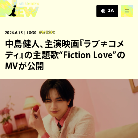
JA
JA
2026.6.15｜18:30
#MUSIC
EN
ZH
中島健人、主演映画『ラブ≠コメ
ディ』の主題歌“Fiction Love”の
MVが公開