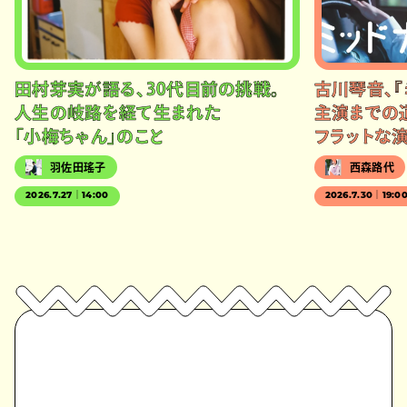
田村芽実が語る、30代目前の挑戦。
古川琴音、『
人生の岐路を経て生まれた
主演までの
「小梅ちゃん」のこと
フラットな
羽佐田瑤子
西森路代
2026.7.27｜14:00
2026.7.30｜19:0