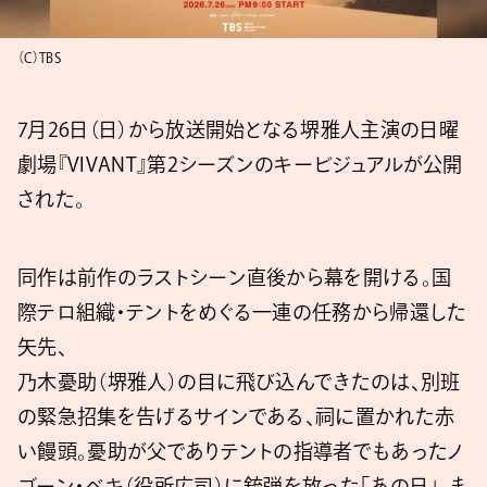
（C）TBS
7月26日（日）から放送開始となる堺雅人主演の日曜
劇場『VIVANT』第2シーズンのキービジュアルが公開
された。
同作は前作のラストシーン直後から幕を開ける。国
際テロ組織・テントをめぐる一連の任務から帰還した
矢先、
乃木憂助（堺雅人）の目に飛び込んできたのは、別班
の緊急招集を告げるサインである、祠に置かれた赤
い饅頭。憂助が父でありテントの指導者でもあったノ
ゴーン・ベキ（役所広司）に銃弾を放った「あの日」、ま