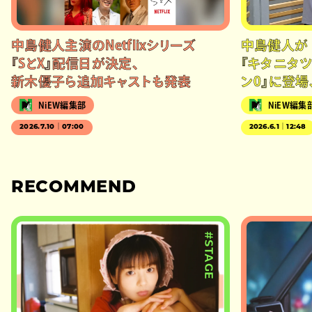
中島健人主演のNetflixシリーズ
中島健人が
『SとX』配信日が決定、
『キタニタ
新木優子ら追加キャストも発表
ン0』に登
NiEW編集部
NiEW編集
2026.7.10｜07:00
2026.6.1｜12:48
RECOMMEND
#STAGE