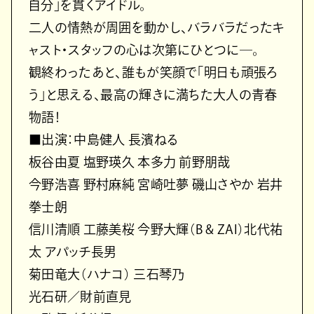
自分」を貫くアイドル。
二人の情熱が周囲を動かし、バラバラだったキ
ャスト・スタッフの心は次第にひとつに―。
観終わったあと、誰もが笑顔で「明日も頑張ろ
う」と思える、最高の輝きに満ちた大人の青春
物語！
■出演：中島健人 長濱ねる
板谷由夏 塩野瑛久 本多力 前野朋哉
今野浩喜 野村麻純 宮崎吐夢 磯山さやか 岩井
拳士朗
信川清順 工藤美桜 今野大輝（B & ZAI）北代祐
太 アパッチ長男
菊田竜大（ハナコ） 三石琴乃
光石研／財前直見