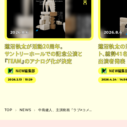
2026.8.6
2026.8.6
蓮沼執太が活動20周年。
蓮沼執太の
サントリーホールでの記念公演と
ト、総勢41
『TEAM』のアナログ化が決定
出演者発表
NiEW編集部
NiEW編集
2026.2.13｜15:29
2026.4.24｜14:5
TOP
NEWS
中島健人、主演映画『ラブ≠コメディ』の主題歌“Fiction Love”のMVが公開