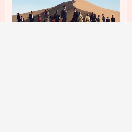
（C）TBS
［放送日時］７月２６日スタート 毎週日曜よる
９：００〜９：５４
［スタッフ］
製作著作 ＴＢＳ
原作・演出・プロデュース 福澤克雄
プロデューサー 飯田和孝
［出演者］ 堺 雅人