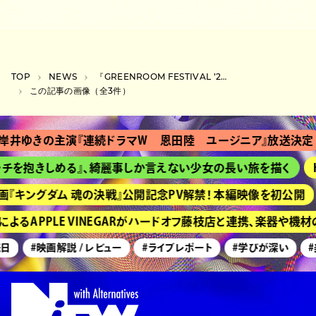
TOP
NEWS
『GREENROOM FESTIVAL ’26』タイムテーブル公開、平井大とAIがトップバッター
この記事の画像（全3件）
岸井ゆきの主演『連続ドラマＷ 恩田陸 ユージニア』放送決定
チを抱きしめる』、綺麗事しか言えない少女の長い旅を描く
H
『キングダム 魂の決戦』公開記念PV解禁！ 本編映像を初公開
よるAPPLE VINEGARがハードオフ藤枝店と連携、楽器や機
日
#映画解説 / レビュー
#ライブレポート
#学びが深い
#