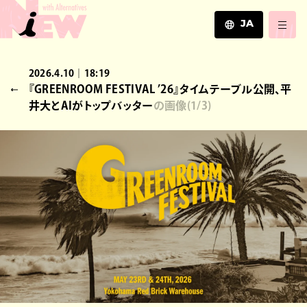
JA
JA
2026.4.10｜18:19
EN
『GREENROOM FESTIVAL ’26』タイムテーブル公開、平
ZH
井大とAIがトップバッター
の画像
(
1
/3)