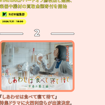
VINEGARがハードオフ藤枝店と連携、
楽器や機材の買取金額寄付を開始
NiEW編集部
2026.7.31｜18:00
2
#MOVIE
『しあわせは食べて寝て待て』
特集ドラマに大西利空らが出演決定。