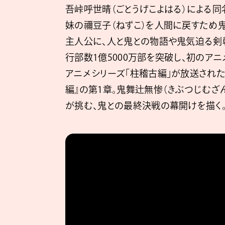
吾峠呼世晴（ごとうげこよはる）による
妹の禰󠄀豆子（ねずこ）を人間に戻すた
主人公に、人と鬼との物語や鬼気迫る剣
行部数1億5000万部を突破し、初のアニ
アニメシリーズ「柱稽古編」が放送された
編』の第1章。鬼舞辻󠄀無惨（きぶつじむ
が挑む、鬼との最終決戦の幕開けを描く