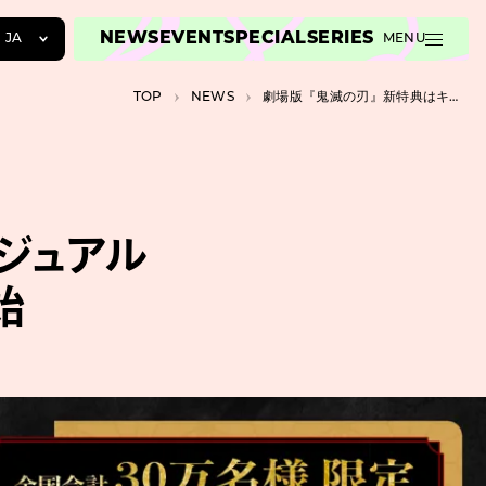
NEWS
EVENT
SPECIAL
SERIES
JA
MENU
JA
TOP
NEWS
劇場版『鬼滅の刃』新特典はキービジュアルのクリアスタンド、11月から配布開始
EN
ZH
ジュアル
始