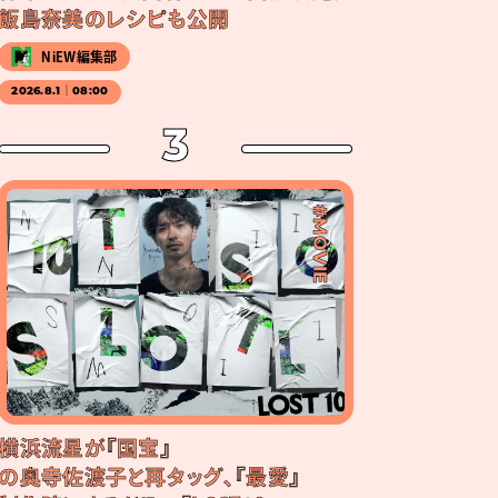
飯島奈美のレシピも公開
NiEW編集部
2026.8.1｜08:00
3
#MOVIE
横浜流星が『国宝』
の奥寺佐渡子と再タッグ、『最愛』