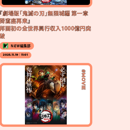
『劇場版「鬼滅の刃」無限城編 第一章
猗窩座再来』
邦画初の全世界興行収入1000億円突
破
NiEW編集部
2025.11.19｜11:01
#MOVIE