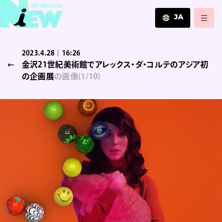
JA
JA
2023.4.28｜16:26
EN
金沢21世紀美術館でアレックス・ダ・コルテのアジア初
ZH
の企画展
の画像
(
1
/10)