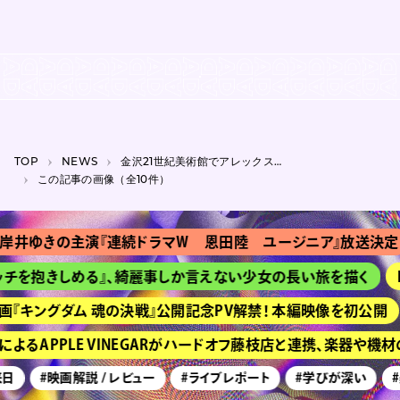
TOP
NEWS
金沢21世紀美術館でアレックス・ダ・コルテのアジア初の企画展
この記事の画像（全10件）
岸井ゆきの主演『連続ドラマＷ 恩田陸 ユージニア』放送決定
チを抱きしめる』、綺麗事しか言えない少女の長い旅を描く
画『キングダム 魂の決戦』公開記念PV解禁！ 本編映像を初公開
よるAPPLE VINEGARがハードオフ藤枝店と連携、楽器や機
日
#映画解説 / レビュー
#ライブレポート
#学びが深い
#