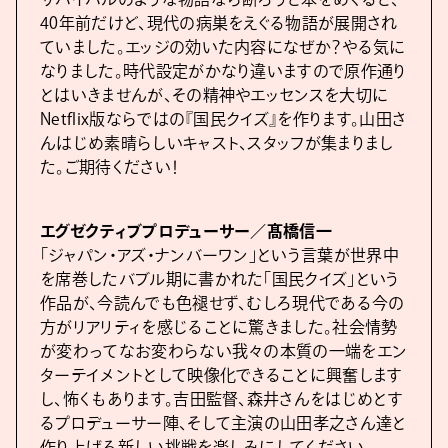
40年前だけど、現代の病巣をえぐる物語が展開され
ていました。エッジの効いた内容になぜか？やる気に
なりました。時代設定がかなり違いますので原作通り
とはいきませんが、その精神やエッセンスを大切に
Netflix版ならではの『国民クイズ』を作ります。山田さ
んはじめ素晴らしいキャスト、スタッフが集まりまし
た。ご期待ください！
エグゼクティブプロデューサー／髙橋信一
「ジャパン・アズ・ナンバーワン」という言葉が世界中
を席巻したバブル期に書かれた「国民クイズ」という
作品が、今読んでも色褪せず、むしろ現代である今の
方がリアリティを感じることに驚きました。社会情勢
が変わってなお変わらない我々の本質の一端をエン
ターテイメントとして映像化できることに興奮します
し、怖くもあります。吉田監督、森井さんをはじめとす
るプロデューサー陣、そして主演の山田孝之さん達と
作り上げる新しい挑戦を楽しみにしてください。