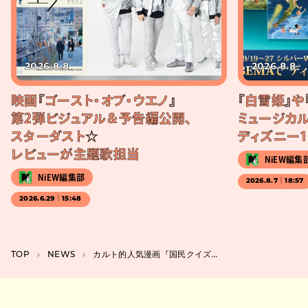
2026.8.8
2026.8.8
映画『ゴースト・オブ・ウエノ』
『白雪姫』や
第2弾ビジュアル＆予告編公開、
ミュージカル
スターダスト☆
ディズニー1
レビューが主題歌担当
NiEW編集
NiEW編集部
2026.8.7｜18:57
2026.6.29｜15:48
TOP
NEWS
カルト的人気漫画『国民クイズ』がNetflixで実写化、山田孝之がK井K一を演じる