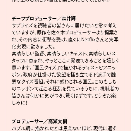
チーフプロデューサー／森井輝
サプライズを視聴者の皆さんに届けたいと常々考え
ていますが、原作を佐々木プロデューサーより提案さ
れ、その内容に衝撃を受け、直ぐにNetflixさんと実写
化実現に動きました。
素晴らしい監督、素晴らしいキャスト、素晴らしいス
タッフに恵まれ、やっとここに発表できることを嬉しく
思います。「国民クイズ」で描かれるディストピアニッ
ポン。政府が仕掛けた欲望を掻き立てるド派手で醜
悪なクイズ番組。それに惑わされる国民。このもしも
のニッポンで起こる狂乱を見ているうちに、視聴者の
皆さんは何かに気がつき、驚くはずです。どうぞお楽
しみに！
プロデューサー／高瀬大樹
バブル期に描かれたとは思えないほど、現代に通ず