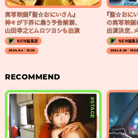
実写映画『聖☆おにいさん』
『聖☆おにい
神々が下界に集う予告解禁、
の実写映画
山田孝之とムロツヨシも出演
出演決定、
NiEW編集部
NiEW編集
2024.9.4｜13:20
2024.8.26｜15:5
RECOMMEND
#STAGE