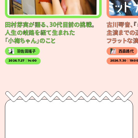
田村芽実が語る、30代目前の挑戦。
古川琴音、『
人生の岐路を経て生まれた
主演までの
「小梅ちゃん」のこと
フラットな
羽佐田瑤子
西森路代
2026.7.27｜14:00
2026.7.30｜19:0