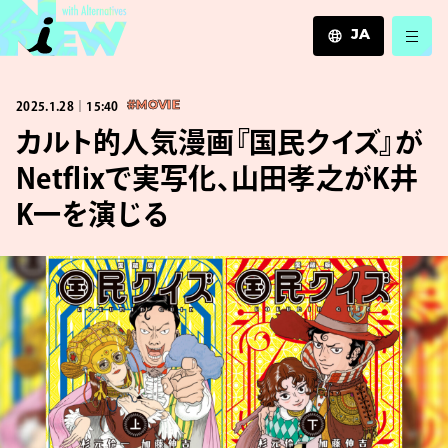
JA
JA
2025.1.28｜15:40
#MOVIE
EN
ZH
カルト的人気漫画『国民クイズ』が
Netflixで実写化、山田孝之がK井
K一を演じる