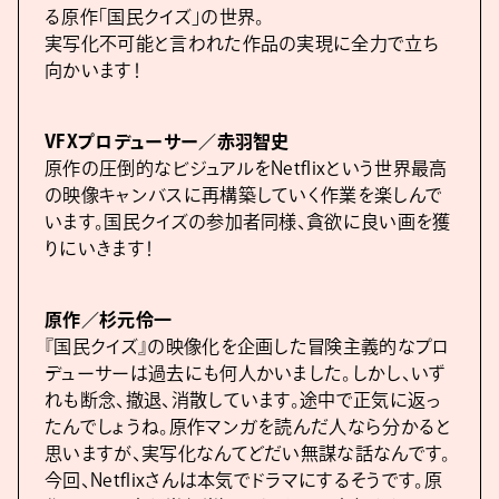
る原作「国民クイズ」の世界。
実写化不可能と言われた作品の実現に全力で立ち
向かいます！
VFXプロデューサー／赤羽智史
原作の圧倒的なビジュアルをNetflixという世界最高
の映像キャンバスに再構築していく作業を楽しんで
います。国民クイズの参加者同様、貪欲に良い画を獲
りにいきます！
原作／杉元伶一
『国民クイズ』の映像化を企画した冒険主義的なプロ
デューサーは過去にも何人かいました。しかし、いず
れも断念、撤退、消散しています。途中で正気に返っ
たんでしょうね。原作マンガを読んだ人なら分かると
思いますが、実写化なんてどだい無謀な話なんです。
今回、Netflixさんは本気でドラマにするそうです。原