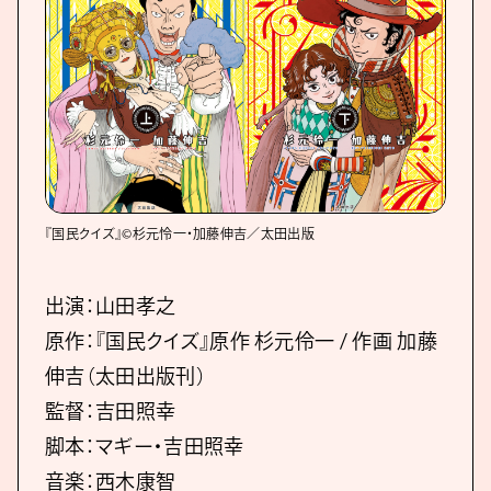
『国民クイズ』©杉元怜一・加藤伸吉／太田出版
出演：山田孝之
原作：『国民クイズ』原作 杉元伶一 / 作画 加藤
伸吉（太田出版刊）
監督：吉田照幸
脚本：マギー・吉田照幸
音楽：西木康智