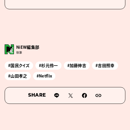
NiEW編集部
執筆
#国民クイズ
#杉元伶一
#加藤伸吉
#吉田照幸
#山田孝之
#Netflix
SHARE