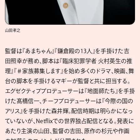
山田孝之
監督は『あまちゃん』『鎌倉殿の13人』を手掛けた吉
田照幸が務め、脚本は『臨床犯罪学者 火村英生の推
理』『＃家族募集します』を始め多くのドラマ、映画、舞
台の脚本を手掛けるマギーが監督と共に担当する。
エグゼクティブプロデューサーは『地面師たち』を手掛
けた髙橋信一、チーフプロデューサーは『今際の国の
アリス』を手掛けた森井輝。配信時期は明らかになっ
ていないが、Netflixでの世界独占配信となる。発表に
あたり主演の山田、監督の吉田、原作の杉元や作画