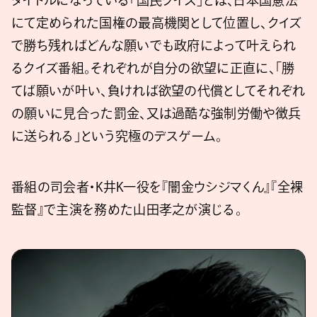
タイトルになっている「国民クイズ」とは、日本国憲法
にて定められた国権の最高機関として位置し、クイズ
で勝ち残ればどんな願いでも政府によって叶えられ
るクイズ番組。それぞれが自分の欲望に正直に、「勝
てば願いが叶い、負ければ欲望の代償としてそれぞれ
の願いに見合った罰金、又は過酷な強制労働や徴兵
に送られる」という究極のデスゲーム。
番組の司会者・K井K一役を『闇金ウシジマくん』『全裸
監督』で主演を務めた山田孝之が演じる。