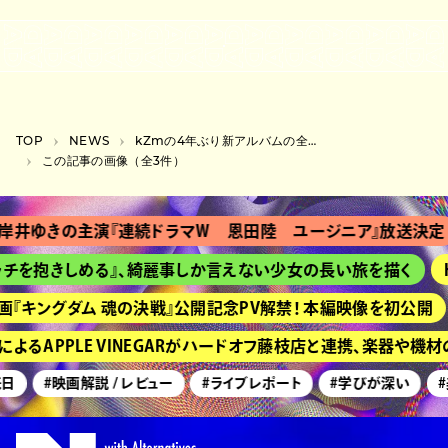
TOP
NEWS
kZmの4年ぶり新アルバムの全貌を明かす生配信が決定、終了後は渋谷でゲリラライブも
この記事の画像（全3件）
岸井ゆきの主演『連続ドラマＷ 恩田陸 ユージニア』放送決定
チを抱きしめる』、綺麗事しか言えない少女の長い旅を描く
画『キングダム 魂の決戦』公開記念PV解禁！ 本編映像を初公開
よるAPPLE VINEGARがハードオフ藤枝店と連携、楽器や機
日
#映画解説 / レビュー
#ライブレポート
#学びが深い
#