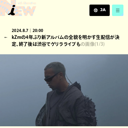
JA
JA
2024.8.7｜20:00
EN
kZmの4年ぶり新アルバムの全貌を明かす生配信が決
ZH
定、終了後は渋谷でゲリラライブも
の画像
(
1
/3)