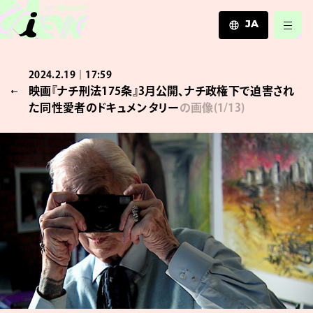
JA
JA
2024.2.19｜17:59
EN
映画『ナチ刑法175条』3月公開、ナチ政権下で迫害され
ZH
た同性愛者のドキュメンタリー
の画像
(
1
/13)