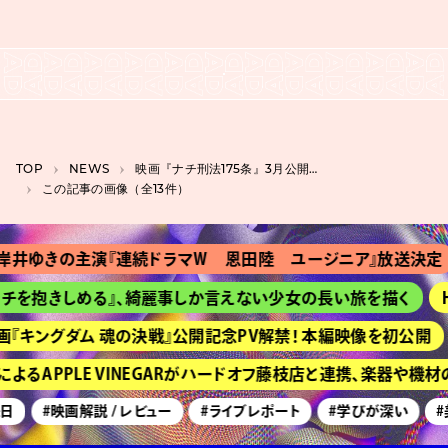
TOP
NEWS
映画『ナチ刑法175条』3月公開、ナチ政権下で迫害された同性愛者のドキュメンタリー
この記事の画像（全13件）
岸井ゆきの主演『連続ドラマＷ 恩田陸 ユージニア』放送決定
チを抱きしめる』、綺麗事しか言えない少女の長い旅を描く
H
『キングダム 魂の決戦』公開記念PV解禁！ 本編映像を初公開
よるAPPLE VINEGARがハードオフ藤枝店と連携、楽器や機
日
#映画解説 / レビュー
#ライブレポート
#学びが深い
#