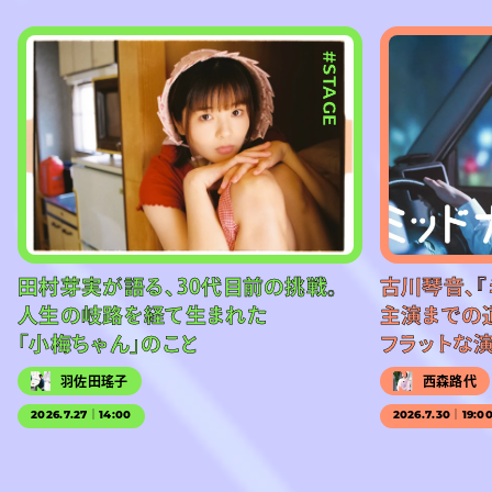
#STAGE
田村芽実が語る、30代目前の挑戦。
古川琴音、『
人生の岐路を経て生まれた
主演までの
「小梅ちゃん」のこと
フラットな
羽佐田瑤子
西森路代
2026.7.27｜14:00
2026.7.30｜19:0