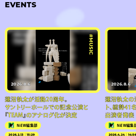
EVENTS
#MUSIC
2026.8.6
2026.8.6
蓮沼執太が活動20周年。
蓮沼執太の
サントリーホールでの記念公演と
ト、総勢41
『TEAM』のアナログ化が決定
出演者発表
NiEW編集部
NiEW編集
2026.2.13｜15:29
2026.4.24｜14:5