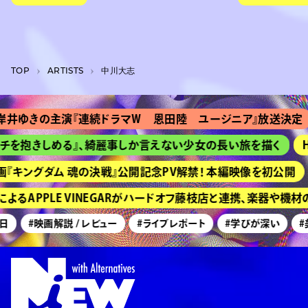
TOP
A­R­T­I­S­T­S
中川大志
井ゆきの主演『連続ドラマＷ 恩田陸 ユージニア』放送決定
を抱きしめる』、綺麗事しか言えない少女の長い旅を描く
HI
キングダム 魂の決戦』公開記念PV解禁！ 本編映像を初公開
るAPPLE VINEGARがハードオフ藤枝店と連携、楽器や機材
#映画解説 / レビュー
#ライブレポート
#学びが深い
#美