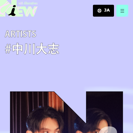
JA
JA
A­R­T­I­S­T­S
EN
ZH
#中川大志