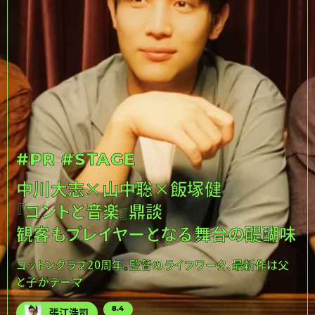
#PR
#STAGE
中川大志×山中聡×飯塚健
『コントと音楽』鼎談
観客もプレイヤーとなる舞台の醍醐味
コットンクラブ20周年。監督のライフワーク、最新作は父
と子がテーマ
8.4
張江浩司