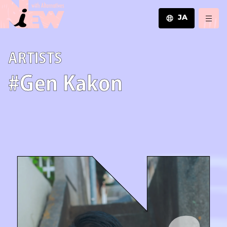
JA
JA
A­R­T­I­S­T­S
EN
ZH
#Gen Kakon