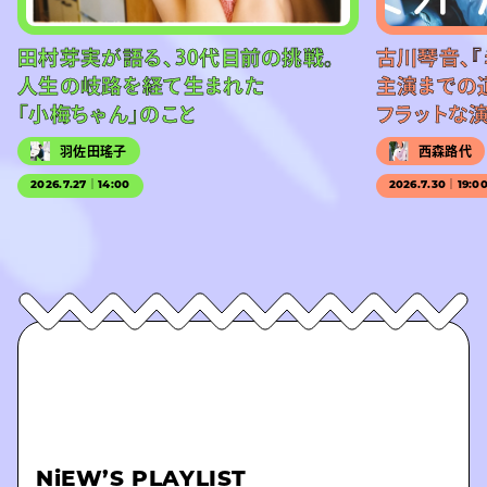
田村芽実が語る、30代目前の挑戦。
古川琴音、『
人生の岐路を経て生まれた
主演までの
「小梅ちゃん」のこと
フラットな
羽佐田瑤子
西森路代
2026.7.27｜14:00
2026.7.30｜19:0
NiEW’S PLAYLIST