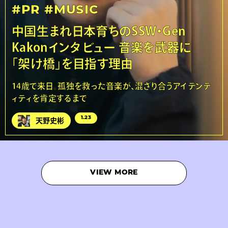
#PR
#MUSIC
中国生まれ日本育ちのSSW・Gen
Kakonインタビュー 音楽を武器に
「架け橋」を目指す理由
14歳で来日。孤独を救った音楽が、混ざり合うアイデンテ
ィティを肯定するまで
1.23
天野史彬
VIEW MORE