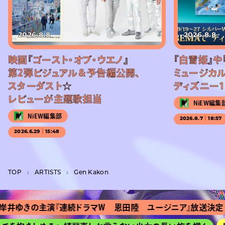
2026.8.8
2026.8.8
映画『ゴースト・オブ・ウエノ』
『白雪姫』や
第2弾ビジュアル＆予告編公開、
ミュージカル
スターダスト☆
ディズニー1
レビューが主題歌担当
NiEW編集
NiEW編集部
2026.8.7｜18:57
2026.6.29｜15:48
TOP
A­R­T­I­S­T­S
Gen Kakon
井ゆきの主演『連続ドラマＷ 恩田陸 ユージニア』放送決定