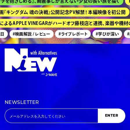
を抱きしめる』、綺麗事しか言えない少女の長い旅を描く
H
『キングダム 魂の決戦』公開記念PV解禁！ 本編映像を初公開
るAPPLE VINEGARがハードオフ藤枝店と連携、楽器や機材
日
#映画解説 / レビュー
#ライブレポート
#学びが深い
#美
NEWSLETTER
ENTER