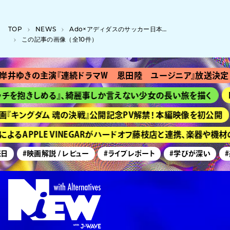
TOP
NEWS
Ado×アディダスのサッカー日本代表コラボユニフォームが発売、限定ノベルティも
この記事の画像（全10件）
岸井ゆきの主演『連続ドラマＷ 恩田陸 ユージニア』放送決定
チを抱きしめる』、綺麗事しか言えない少女の長い旅を描く
画『キングダム 魂の決戦』公開記念PV解禁！ 本編映像を初公開
よるAPPLE VINEGARがハードオフ藤枝店と連携、楽器や機
日
#映画解説 / レビュー
#ライブレポート
#学びが深い
#