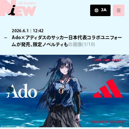
JA
JA
2026.6.1｜12:42
EN
Ado×アディダスのサッカー日本代表コラボユニフォー
ZH
ムが発売、限定ノベルティも
の画像
(
1
/10)