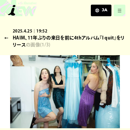
JA
JA
2025.4.25｜19:52
EN
HAIM、11年ぶりの来日を前に4thアルバム『I quit』をリ
ZH
リース
の画像
(
1
/3)