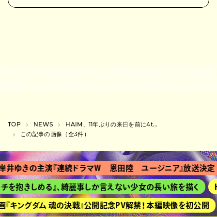
TOP
NEWS
HAIM、11年ぶりの来日を前に4thアルバム『I quit』をリリース
この記事の画像（全3件）
岸井ゆきの主演『連続ドラマＷ 恩田陸 ユージニア』放送決定
チを抱きしめる』、綺麗事しか言えない少女の長い旅を描く
H
『キングダム 魂の決戦』公開記念PV解禁！ 本編映像を初公開