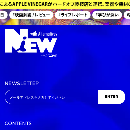
よるAPPLE VINEGARがハードオフ藤枝店と連携、楽器や機
日
#映画解説 / レビュー
#ライブレポート
#学びが深い
#
NEWSLETTER
ENTER
CONTENTS