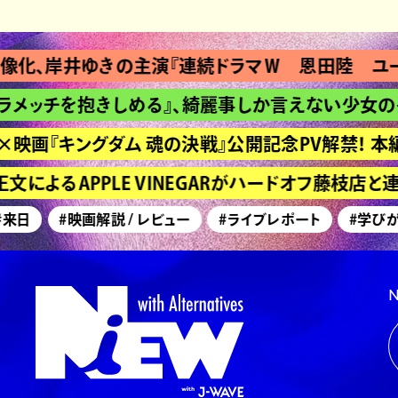
、岸井ゆきの主演『連続ドラマＷ 恩田陸 ユージ
ッチを抱きしめる』、綺麗事しか言えない少女の長
映画『キングダム 魂の決戦』公開記念PV解禁！ 本編
によるAPPLE VINEGARがハードオフ藤枝店と
日
#映画解説 / レビュー
#ライブレポート
#学びが深