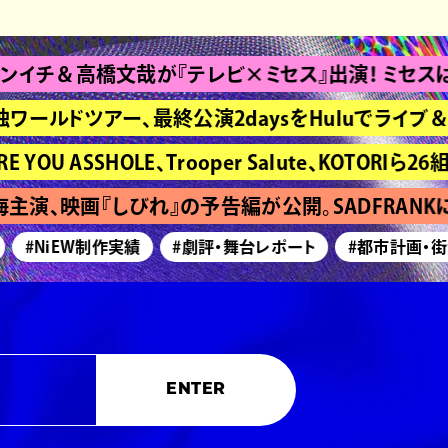
＆高橋文哉が『テレビ×ミセス』出演！ ミセスは“Bran
独ワールドツアー、最終公演2daysをHuluでライブ＆
ASSHOLE、Trooper Salute、KOTORIら26組発
演、映画『しびれ』の予告編が公開。SADFRANKに
#NiEW制作実績
#劇評・舞台レポート
#都市計画・街づ
ENTER