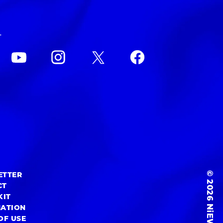
L
© 2026 NiEW Inc.
ETTER
CT
KIT
MATION
OF USE