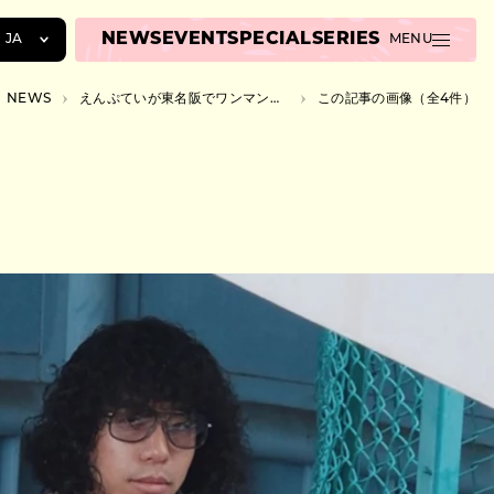
NEWS
EVENT
SPECIAL
SERIES
JA
MENU
JA
NEWS
えんぷていが東名阪でワンマン開催、『愛はいつもひとりきり – EP』リリースツアー
この記事の画像（全4件）
EN
ZH