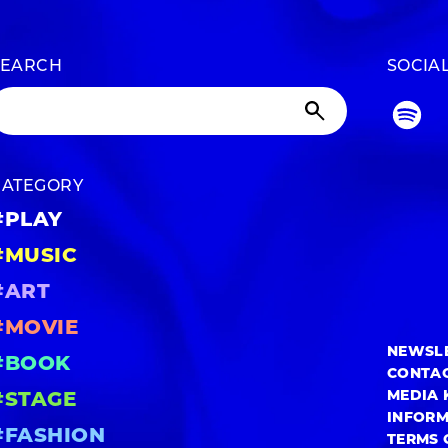
SEARCH
SOCIA
CATEGORY
#PLAY
#MUSIC
#ART
#MOVIE
NEWSL
#BOOK
CONTA
MEDIA 
#STAGE
INFOR
#FASHION
TERMS 