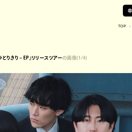
TOP
りきり – EP』リリースツアー
の画像
(
1
/4)