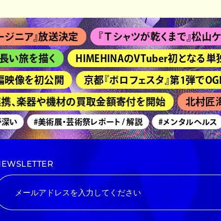
ニア』放送決定
『Ｔシャツが乾くまで』松山ケンイチ
い旅を描く
HIMEHINAのVTuber初となる単
映像を初公開
京都『ボロフェスタ』第1弾でOGRE YOU 
連携、楽器や機材の買取金額寄付を開始
北村匠海主
い
#美術展・芸術祭レポート / 解説
#メンタルヘルス
NEWSLETTER