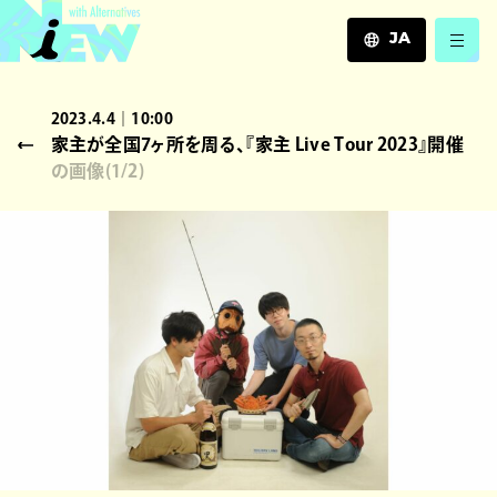
JA
JA
2023.4.4｜10:00
EN
家主が全国7ヶ所を周る、『家主 Live Tour 2023』開催
ZH
の画像
(
1
/2)