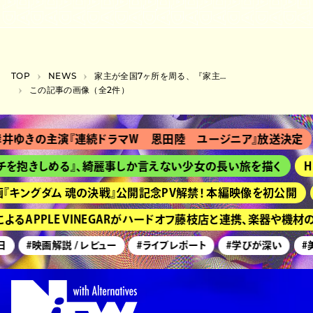
TOP
NEWS
家主が全国7ヶ所を周る、『家主 Live Tour 2023』開催
この記事の画像（全2件）
井ゆきの主演『連続ドラマＷ 恩田陸 ユージニア』放送決定
チを抱きしめる』、綺麗事しか言えない少女の長い旅を描く
H
『キングダム 魂の決戦』公開記念PV解禁！ 本編映像を初公開
るAPPLE VINEGARがハードオフ藤枝店と連携、楽器や機
日
#映画解説 / レビュー
#ライブレポート
#学びが深い
#