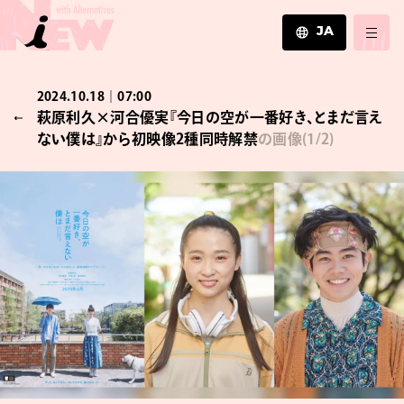
JA
JA
2024.10.18｜07:00
EN
萩原利久×河合優実『今日の空が一番好き、とまだ言え
ZH
ない僕は』から初映像2種同時解禁
の画像
(
1
/2)