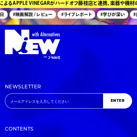
よるAPPLE VINEGARがハードオフ藤枝店と連携、楽器や機
日
#映画解説 / レビュー
#ライブレポート
#学びが深い
#
NEWSLETTER
ENTER
CONTENTS