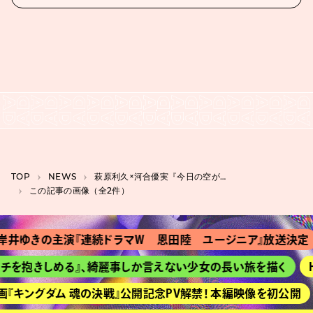
TOP
NEWS
萩原利久×河合優実『今日の空が一番好き、とまだ言えない僕は』から初映像2種同時解禁
この記事の画像（全2件）
岸井ゆきの主演『連続ドラマＷ 恩田陸 ユージニア』放送決定
チを抱きしめる』、綺麗事しか言えない少女の長い旅を描く
H
『キングダム 魂の決戦』公開記念PV解禁！ 本編映像を初公開