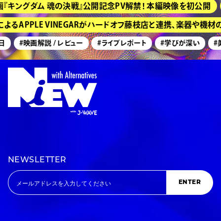
『キングダム 魂の決戦』公開記念PV解禁！ 本編映像を初公開
るAPPLE VINEGARがハードオフ藤枝店と連携、楽器や機
日
#映画解説 / レビュー
#ライブレポート
#学びが深い
#
NEWSLETTER
ENTER