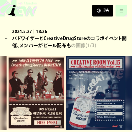
JA
JA
2024.5.27｜18:26
EN
バドワイザーとCreativeDrugStoreのコラボイベント開
ZH
催、メンバーがビール配布も
の画像
(
1
/3)