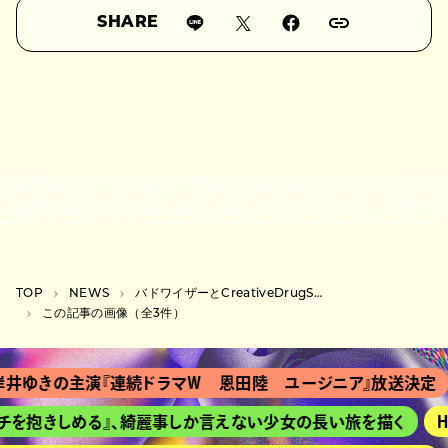
SHARE
TOP
NEWS
バドワイザーとCreativeDrugStoreのコラボイベント開催、メンバーがビール配布も
この記事の画像（全3件）
井ゆきの主演『連続ドラマＷ 恩田陸 ユージニア』放送決定
チを抱きしめる』、綺麗事しか言えない少女の長い旅を描く
H