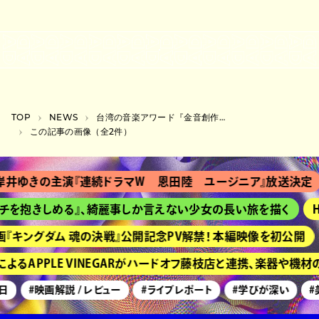
TOP
NEWS
台湾の音楽アワード『金音創作獎』日本向け生配信に曽我部恵一とCHAIのマナが出演
この記事の画像（全2件）
井ゆきの主演『連続ドラマＷ 恩田陸 ユージニア』放送決定
チを抱きしめる』、綺麗事しか言えない少女の長い旅を描く
H
『キングダム 魂の決戦』公開記念PV解禁！ 本編映像を初公開
よるAPPLE VINEGARがハードオフ藤枝店と連携、楽器や機
日
#映画解説 / レビュー
#ライブレポート
#学びが深い
#