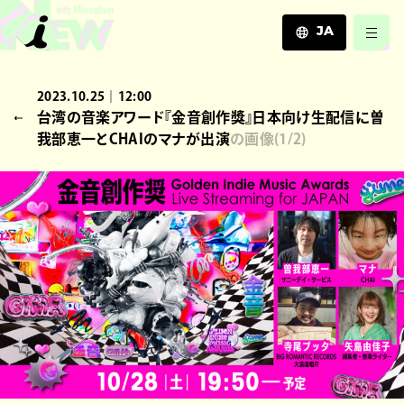
JA
JA
2023.10.25｜12:00
EN
台湾の音楽アワード『金音創作獎』日本向け生配信に曽
ZH
我部恵一とCHAIのマナが出演
の画像
(
1
/2)